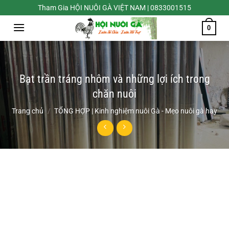
Chuyển
Tham Gia HỘI NUÔI GÀ VIỆT NAM | 0833001515
đến
0
nội
dung
Bạt trần tráng nhôm và những lợi ích trong
chăn nuôi
Trang chủ
/
TỔNG HỢP | Kinh nghiệm nuôi Gà - Mẹo nuôi gà hay