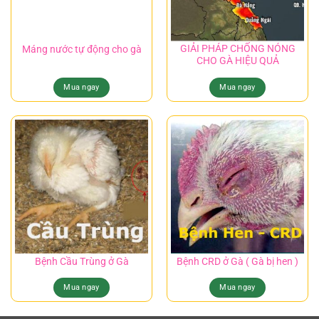
GIẢI PHÁP CHỐNG NÓNG
Máng nước tự động cho gà
CHO GÀ HIỆU QUẢ
Mua ngay
Mua ngay
Bệnh Cầu Trùng ở Gà
Bệnh CRD ở Gà ( Gà bị hen )
Mua ngay
Mua ngay