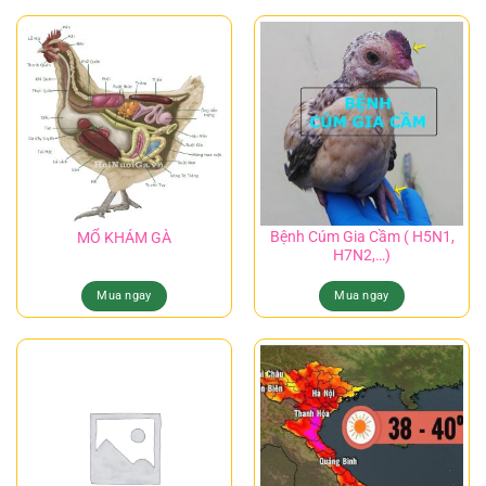
Bệnh Cúm Gia Cầm ( H5N1,
MỔ KHÁM GÀ
H7N2,…)
Mua ngay
Mua ngay