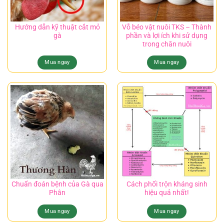
Hướng dẫn kỹ thuật cắt mỏ
Vỗ béo vật nuôi TKS – Thành
gà
phần và lợi ích khi sử dụng
trong chăn nuôi
Mua ngay
Mua ngay
Chuẩn đoán bệnh của Gà qua
Cách phối trộn kháng sinh
Phân
hiệu quả nhất!
Mua ngay
Mua ngay