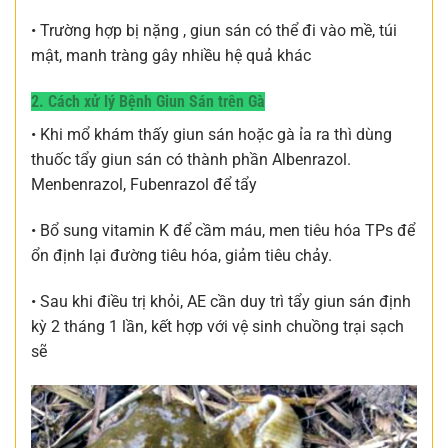
• Trường hợp bị nặng , giun sán có thể đi vào mề, túi
mật, manh tràng gây nhiều hệ quả khác
2. Cách xử lý Bệnh Giun Sán trên Gà
• Khi mổ khám thấy giun sán hoặc gà ỉa ra thì dùng
thuốc tẩy giun sán có thành phần Albenrazol.
Menbenrazol, Fubenrazol để tẩy
• Bổ sung vitamin K để cầm máu, men tiêu hóa TPs để
ổn định lại đường tiêu hóa, giảm tiêu chảy.
• Sau khi điều trị khỏi, AE cần duy trì tẩy giun sán định
kỳ 2 tháng 1 lần, kết hợp với vệ sinh chuồng trại sạch
sẽ