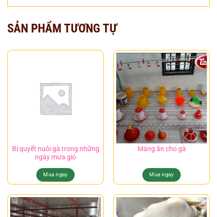
SẢN PHẨM TƯƠNG TỰ
Bí quyết nuôi gà trong những
Máng ăn cho gà
ngày mưa gió
Mua ngay
Mua ngay