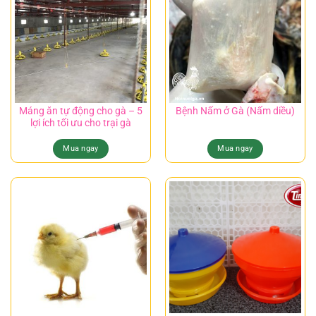
Máng ăn tự động cho gà – 5
Bệnh Nấm ở Gà (Nấm diều)
lợi ích tối ưu cho trại gà
Mua ngay
Mua ngay