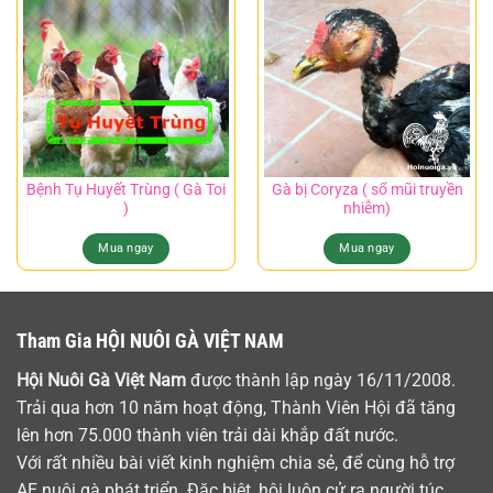
Bệnh Tụ Huyết Trùng ( Gà Toi
Gà bị Coryza ( sổ mũi truyền
)
nhiễm)
Mua ngay
Mua ngay
Tham Gia HỘI NUÔI GÀ VIỆT NAM
Hội Nuôi Gà Việt Nam
được thành lập ngày 16/11/2008.
Trải qua hơn 10 năm hoạt động, Thành Viên Hội đã tăng
lên hơn 75.000 thành viên trải dài khắp đất nước.
Với rất nhiều bài viết kinh nghiệm chia sẻ, để cùng hỗ trợ
AE nuôi gà phát triển. Đặc biệt, hội luôn cử ra người túc