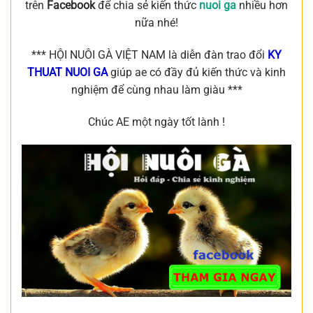
trên
Facebook
để chia sẻ kiến thức
nuoi ga
nhiều hơn
nữa nhé!
*** HỘI NUÔI GÀ VIỆT NAM là diễn đàn trao đổi
KY
THUAT NUOI GA
giúp ae có đầy đủ kiến thức và kinh
nghiệm để cùng nhau làm giàu ***
Chúc AE một ngày tốt lành !