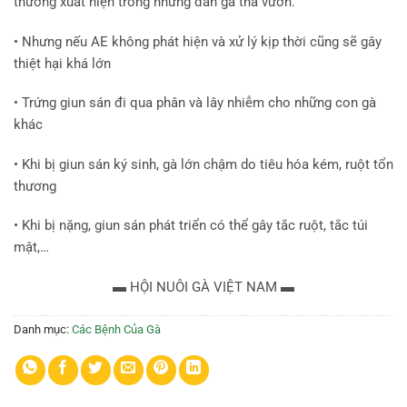
thường xuất hiện trong những đàn gà thả vườn.
• Nhưng nếu AE không phát hiện và xử lý kịp thời cũng sẽ gây
thiệt hại khá lớn
• Trứng giun sán đi qua phân và lây nhiễm cho những con gà
khác
• Khi bị giun sán ký sinh, gà lớn chậm do tiêu hóa kém, ruột tổn
thương
• Khi bị nặng, giun sán phát triển có thể gây tắc ruột, tắc túi
mật,…
▬ HỘI NUÔI GÀ VIỆT NAM ▬
Danh mục:
Các Bệnh Của Gà