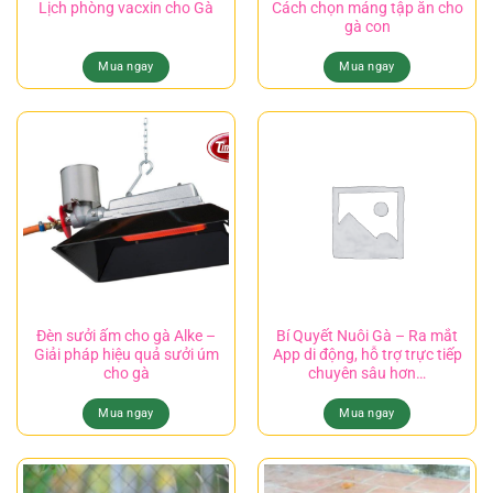
Cách chọn máng tập ăn cho
Lịch phòng vacxin cho Gà
gà con
Mua ngay
Mua ngay
Đèn sưởi ấm cho gà Alke –
Bí Quyết Nuôi Gà – Ra mắt
Giải pháp hiệu quả sưởi úm
App di động, hỗ trợ trực tiếp
cho gà
chuyên sâu hơn…
Mua ngay
Mua ngay