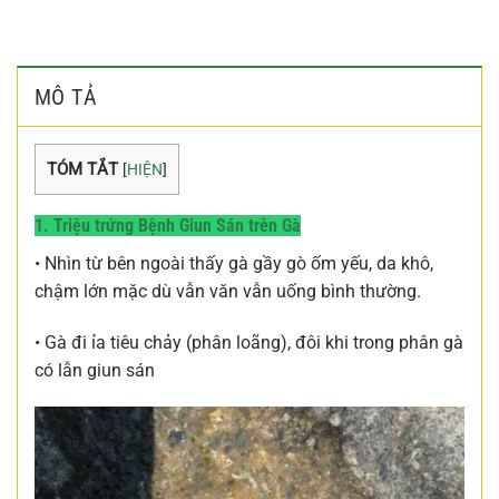
MÔ TẢ
TÓM TẮT
[
HIỆN
]
1. Triệu trứng Bệnh Giun Sán trên Gà
• Nhìn từ bên ngoài thấy gà gầy gò ốm yếu, da khô,
chậm lớn mặc dù vẫn văn vẫn uống bình thường.
• Gà đi ỉa tiêu chảy (phân loãng), đôi khi trong phân gà
có lẫn giun sán