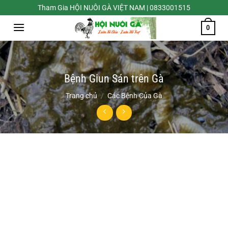
Chuyển
Tham Gia HỘI NUÔI GÀ VIỆT NAM | 0833001515
đến
0
nội
dung
Bệnh Giun Sán trên Gà
Trang chủ
/
Các Bệnh Của Gà