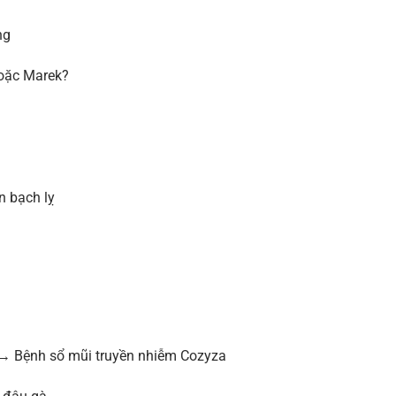
ng
hoặc Marek?
n bạch lỵ
t → Bệnh sổ mũi truyền nhiễm Cozyza