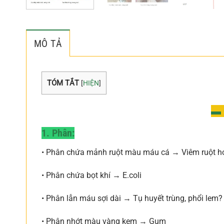
MÔ TẢ
TÓM TẮT
[
HIỆN
]
▬ 
1. Phân:
• Phân chứa mảnh ruột màu máu cá → Viêm ruột ho
• Phân chứa bọt khí → E.coli
• Phân lẫn máu sợi dài → Tụ huyết trùng, phổi lem?
• Phân nhớt màu vàng kem → Gum