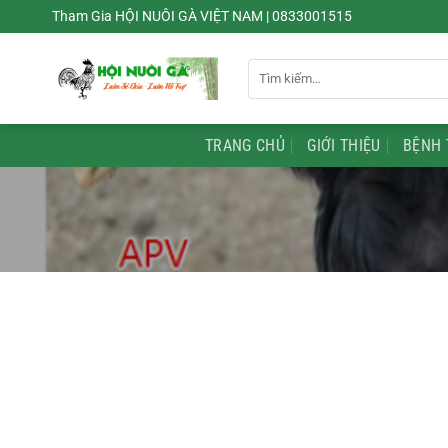
Chuyển
Tham Gia HỘI NUÔI GÀ VIỆT NAM | 0833001515
đến
nội
Tìm
dung
kiếm:
TRANG CHỦ
GIỚI THIỆU
BỆNH 