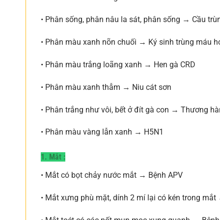
• Phân sống, phân nâu la sát, phân sống → Cầu trù
• Phân màu xanh nõn chuối → Ký sinh trùng máu 
• Phân màu trắng loãng xanh → Hen gà CRD
• Phân màu xanh thẫm → Niu cát sơn
• Phân trắng như vôi, bết ở đít gà con → Thương hà
• Phân màu vàng lẫn xanh → H5N1
1. Mắt :
• Mắt có bọt chảy nước mắt → Bệnh APV
• Mắt xưng phù mặt, dính 2 mí lại có kén trong mắ