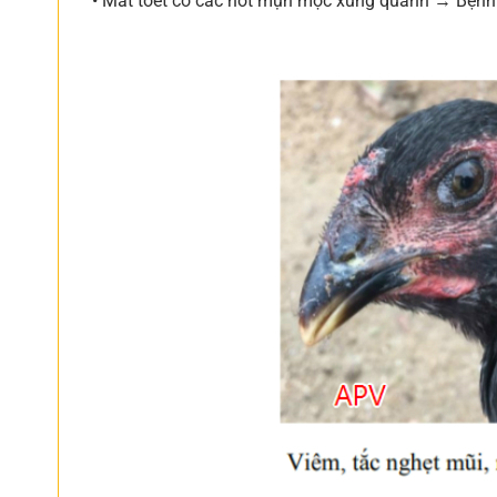
• Mắt toét có các nốt mụn mọc xung quanh → Bệnh