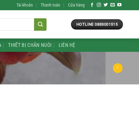
Tài khoản
Thanh toán
Cửa hàng
HOTLINE 0833001515
À
THIẾT BỊ CHĂN NUÔI
LIÊN HỆ