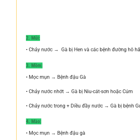
2. Mũi:
• Chảy nước → Gà bị Hen và các bệnh đường hô h
3. Mồm:
• Mọc mụn → Bệnh đậu Gà
• Chảy nước nhớt → Gà bị Niu-cát-sơn hoặc Cúm
• Chảy nước trong + Diều đầy nước → Gà bị bệnh 
4. Mào:
• Mọc mụn → Bệnh đậu gà