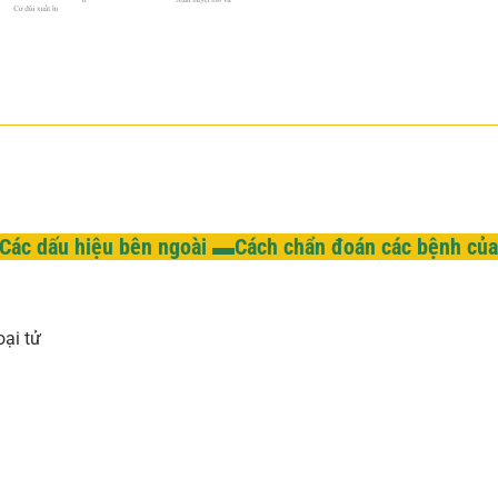
Các dấu hiệu bên ngoài ▬Cách chẩn đoán các bệnh của
ại tử