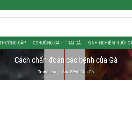
THƯỜNG GẶP
CCHUỒNG GÀ – TRẠI GÀ
KINH NGHIỆM NUÔI G
Cách chẩn đoán các bệnh của Gà
Trang chủ
/
Các Bệnh Của Gà