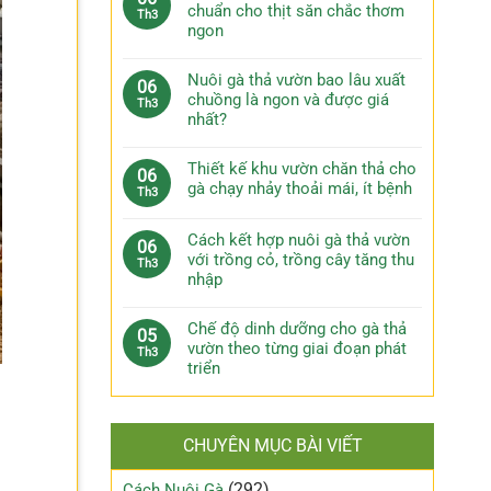
chuẩn cho thịt săn chắc thơm
Th3
ngon
Nuôi gà thả vườn bao lâu xuất
06
chuồng là ngon và được giá
Th3
nhất?
Thiết kế khu vườn chăn thả cho
06
gà chạy nhảy thoải mái, ít bệnh
Th3
Cách kết hợp nuôi gà thả vườn
06
với trồng cỏ, trồng cây tăng thu
Th3
nhập
Chế độ dinh dưỡng cho gà thả
05
vườn theo từng giai đoạn phát
Th3
triển
CHUYÊN MỤC BÀI VIẾT
(292)
Cách Nuôi Gà