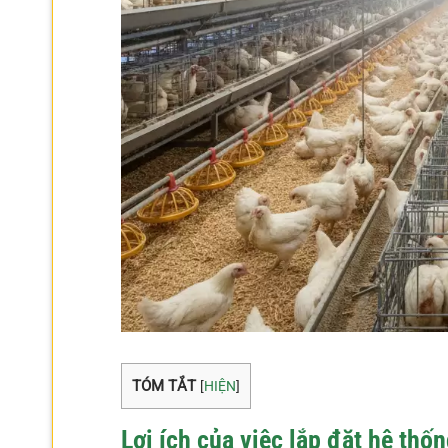
TÓM TẮT
[
HIỆN
]
Lợi ích của việc lắp đặt hệ thố