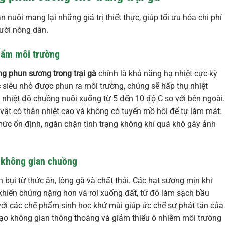
uôi mang lại những giá trị thiết thực, giúp tối ưu hóa chi phí
ười nông dân.
 ẩm môi trường
g phun sương trong trại gà
chính là khả năng hạ nhiệt cực kỳ
 siêu nhỏ được phun ra môi trường, chúng sẽ hấp thụ nhiệt
 nhiệt độ chuồng nuôi xuống từ 5 đến 10 độ C so với bên ngoài.
i vật có thân nhiệt cao và không có tuyến mồ hôi để tự làm mát.
 mức ổn định, ngăn chặn tình trạng không khí quá khô gây ảnh
g không gian chuồng
 bụi từ thức ăn, lông gà và chất thải. Các hạt sương mịn khi
 khiến chúng nặng hơn và rơi xuống đất, từ đó làm sạch bầu
 với các chế phẩm sinh học khử mùi giúp ức chế sự phát tán của
tạo không gian thông thoáng và giảm thiểu ô nhiễm môi trường