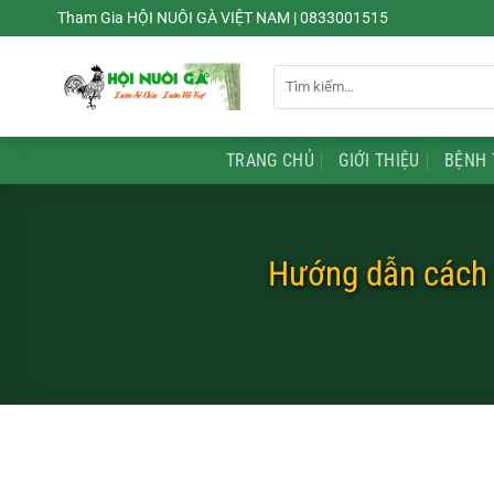
Chuyển
Tham Gia HỘI NUÔI GÀ VIỆT NAM | 0833001515
đến
nội
Tìm
dung
kiếm:
TRANG CHỦ
GIỚI THIỆU
BỆNH 
Hướng dẫn cách d