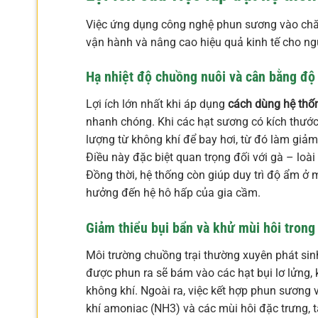
Việc ứng dụng công nghệ phun sương vào chăn n
vận hành và nâng cao hiệu quả kinh tế cho ng
Hạ nhiệt độ chuồng nuôi và cân bằng độ
Lợi ích lớn nhất khi áp dụng
cách dùng hệ thốn
nhanh chóng. Khi các hạt sương có kích thước
lượng từ không khí để bay hơi, từ đó làm giảm
Điều này đặc biệt quan trọng đối với gà – loà
Đồng thời, hệ thống còn giúp duy trì độ ẩm ở
hưởng đến hệ hô hấp của gia cầm.
Giảm thiểu bụi bẩn và khử mùi hôi tron
Môi trường chuồng trại thường xuyên phát sinh
được phun ra sẽ bám vào các hạt bụi lơ lửng,
không khí. Ngoài ra, việc kết hợp phun sương
khí amoniac (NH3) và các mùi hôi đặc trưng, 