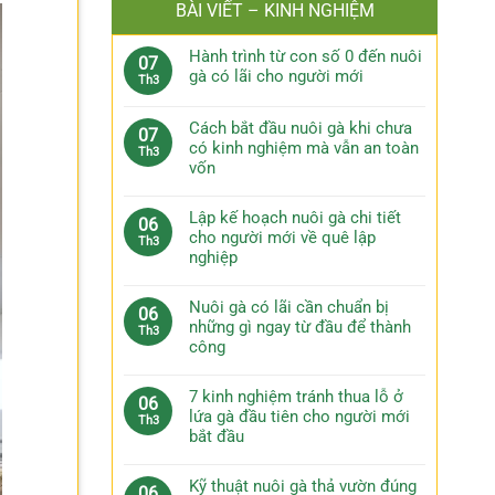
BÀI VIẾT – KINH NGHIỆM
Hành trình từ con số 0 đến nuôi
07
gà có lãi cho người mới
Th3
Cách bắt đầu nuôi gà khi chưa
07
có kinh nghiệm mà vẫn an toàn
Th3
vốn
Lập kế hoạch nuôi gà chi tiết
06
cho người mới về quê lập
Th3
nghiệp
Nuôi gà có lãi cần chuẩn bị
06
những gì ngay từ đầu để thành
Th3
công
7 kinh nghiệm tránh thua lỗ ở
06
lứa gà đầu tiên cho người mới
Th3
bắt đầu
Kỹ thuật nuôi gà thả vườn đúng
06