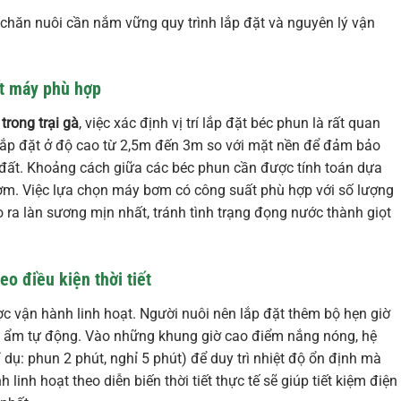
 chăn nuôi cần nắm vững quy trình lắp đặt và nguyên lý vận
ất máy phù hợp
rong trại gà
, việc xác định vị trí lắp đặt béc phun là rất quan
lắp đặt ở độ cao từ 2,5m đến 3m so với mặt nền để đảm bảo
 đất. Khoảng cách giữa các béc phun cần được tính toán dựa
bơm. Việc lựa chọn máy bơm có công suất phù hợp với số lượng
o ra làn sương mịn nhất, tránh tình trạng đọng nước thành giọt
eo điều kiện thời tiết
 vận hành linh hoạt. Người nuôi nên lắp đặt thêm bộ hẹn giờ
độ ẩm tự động. Vào những khung giờ cao điểm nắng nóng, hệ
dụ: phun 2 phút, nghỉ 5 phút) để duy trì nhiệt độ ổn định mà
inh hoạt theo diễn biến thời tiết thực tế sẽ giúp tiết kiệm điện