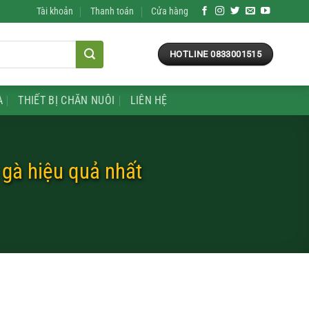
Tài khoản
Thanh toán
Cửa hàng
HOTLINE 0833001515
À
THIẾT BỊ CHĂN NUÔI
LIÊN HỆ
 gà hiệu quả nhất