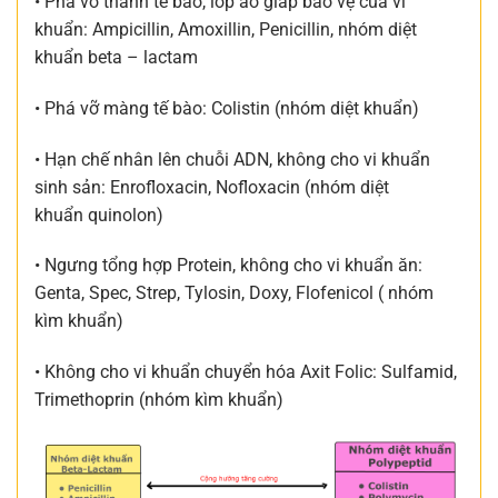
• Phá vỡ thành tế bào, lớp áo giáp bảo vệ của vi
khuẩn: Ampicillin, Amoxillin, Penicillin, nhóm diệt
khuẩn beta – lactam
• Phá vỡ màng tế bào: Colistin (nhóm diệt khuẩn)
• Hạn chế nhân lên chuỗi ADN, không cho vi khuẩn
sinh sản: Enrofloxacin, Nofloxacin (nhóm diệt
khuẩn quinolon)
• Ngưng tổng hợp Protein, không cho vi khuẩn ăn:
Genta, Spec, Strep, Tylosin, Doxy, Flofenicol ( nhóm
kìm khuẩn)
• Không cho vi khuẩn chuyển hóa Axit Folic: Sulfamid,
Trimethoprin (nhóm kìm khuẩn)