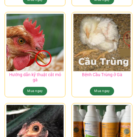
Hướng dẫn kỹ thuật cắt mỏ
Bệnh Cầu Trùng ở Gà
gà
Mua ngay
Mua ngay