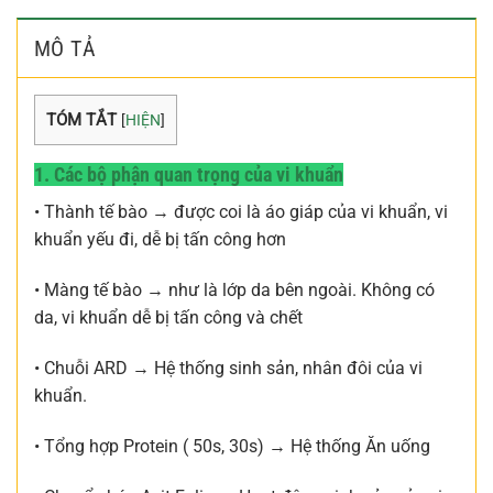
MÔ TẢ
TÓM TẮT
[
HIỆN
]
1. Các bộ phận quan trọng của vi khuẩn
• Thành tế bào → được coi là áo giáp của vi khuẩn, vi
khuẩn yếu đi, dễ bị tấn công hơn
• Màng tế bào → như là lớp da bên ngoài. Không có
da, vi khuẩn dễ bị tấn công và chết
• Chuỗi ARD → Hệ thống sinh sản, nhân đôi của vi
khuẩn.
• Tổng hợp Protein ( 50s, 30s) → Hệ thống Ăn uống