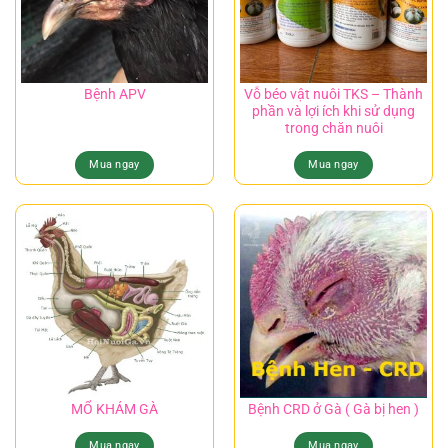
Vỗ béo vật nuôi TKS – Thành
Bệnh APV
phần và lợi ích khi sử dụng
trong chăn nuôi
Mua ngay
Mua ngay
MỔ KHÁM GÀ
Bệnh CRD ở Gà ( Gà bị hen )
Mua ngay
Mua ngay