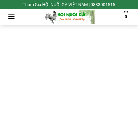
Chuyển
Tham Gia HỘI NUÔI GÀ VIỆT NAM | 0833001515
đến
0
nội
dung