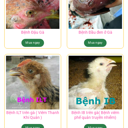
Bệnh Đậu Gà
Bệnh Đầu đen ở Gà
Mua ngay
Mua ngay
Bệnh ILT trên gà ( Viêm Thanh
Bệnh IB trên gà( Bệnh viêm
Khí Quản )
phế quản truyền nhiễm)
Mua ngay
Mua ngay