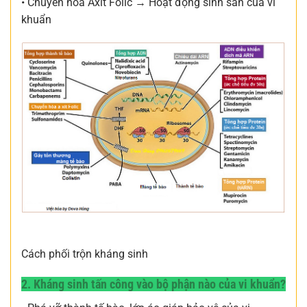
• Chuyển hóa Axit Folic → Hoạt động sinh sản của vi
khuẩn
Cách phối trộn kháng sinh
2. Kháng sinh tấn công vào bộ phận nào của vi khuẩn?