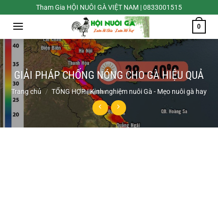
Chuyển
Tham Gia HỘI NUÔI GÀ VIỆT NAM | 0833001515
đến
0
nội
dung
GIẢI PHÁP CHỐNG NÓNG CHO GÀ HIỆU QUẢ
Trang chủ
/
TỔNG HỢP | Kinh nghiệm nuôi Gà - Mẹo nuôi gà hay