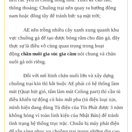
thông thoáng; Chuồng trại nên quay ra hướng đông
nam hoặc đông tây để tránh bức xạ mặt trời;
AE nên trồng nhiều cây xanh xung quanh khu
vực chuồng gà để tạo được bóng râm cho đàn gà, đây
thực sự là điều vô cùng quan trọng trong hoạt
động
chăn nuôi gia súc gia cầm
nói chung và chăn
nuôi gà nói riêng.
Đối với mô hình chăn nuôi lớn và xây dựng
chuồng trại kín thì bắt buộc AE phải có hệ thống làm
mát (Quạt hút gió, tấm làm mát Coling part) thì cần tủ
điều khiển tự động có báo mất pha (tủ điện loại xịn,
mình hiện đang dùng Tủ điện của Tín Phát được 3 năm
không hỏng vì toàn linh kiện của Nhật Bản) để tránh
tình trạng hệ thống trục trặc. Chuẩn bị máy phát điện
để sẵn sàng phục vụ chuồng trại trong những dịp cao