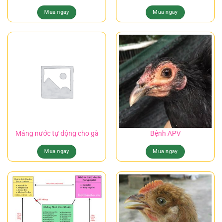
Mua ngay
Mua ngay
Máng nước tự động cho gà
Bệnh APV
Mua ngay
Mua ngay