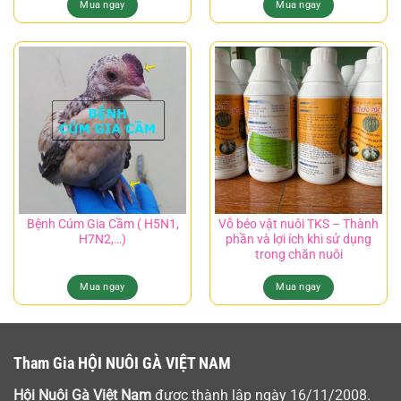
Mua ngay
Mua ngay
Bệnh Cúm Gia Cầm ( H5N1,
Vỗ béo vật nuôi TKS – Thành
H7N2,…)
phần và lợi ích khi sử dụng
trong chăn nuôi
Mua ngay
Mua ngay
Tham Gia HỘI NUÔI GÀ VIỆT NAM
Hội Nuôi Gà Việt Nam
được thành lập ngày 16/11/2008.