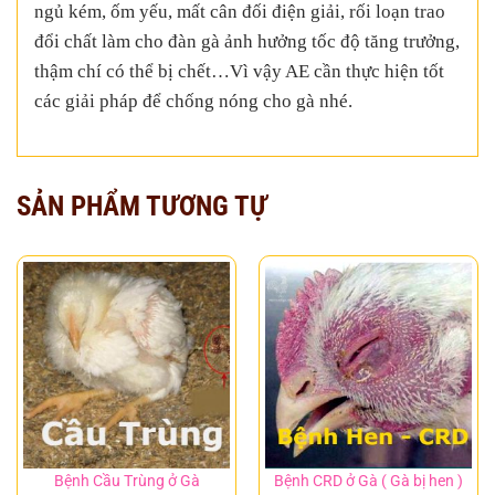
ngủ kém, ốm yếu, mất cân đối điện giải, rối loạn trao
đổi chất làm cho đàn gà ảnh hưởng tốc độ tăng trưởng,
thậm chí có thể bị chết…Vì vậy AE cần thực hiện tốt
các giải pháp để chống nóng cho gà nhé.
SẢN PHẨM TƯƠNG TỰ
Bệnh Cầu Trùng ở Gà
Bệnh CRD ở Gà ( Gà bị hen )