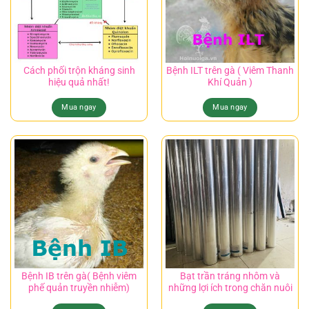
Cách phối trộn kháng sinh
Bệnh ILT trên gà ( Viêm Thanh
hiệu quả nhất!
Khí Quản )
Mua ngay
Mua ngay
Bệnh IB trên gà( Bệnh viêm
Bạt trần tráng nhôm và
phế quản truyền nhiễm)
những lợi ích trong chăn nuôi