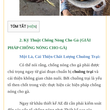
TÓM TẮT
[
HIỆN
]
2. Kỹ Thuật Chống Nóng Cho Gà (GIẢI
PHÁP CHỐNG NÓNG CHO GÀ)
Một Là, Cải Thiện Chất Lượng Chuồng Trại:
Có thể nói rằng, chống nóng cho gà phải được
chú trọng ngay từ giai đoạn chuẩn bị
chuồng trại
và
cải thiện không gian chăn nuôi. Bởi chuồng trại là yếu
tố then chốt trong việc thực hiện các biện pháp chống
nóng cho gà.
Ngay từ khâu thiết kế AE đã cần phải kiểm soát
đến các yếu tố chống nóng như:
Thiết kế cao ráo,