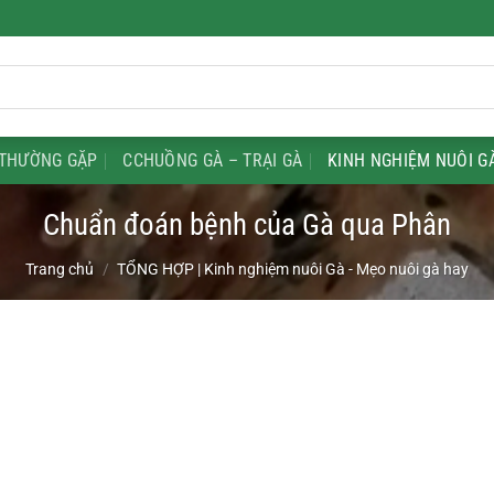
THƯỜNG GẶP
CCHUỒNG GÀ – TRẠI GÀ
KINH NGHIỆM NUÔI G
Chuẩn đoán bệnh của Gà qua Phân
Trang chủ
/
TỔNG HỢP | Kinh nghiệm nuôi Gà - Mẹo nuôi gà hay