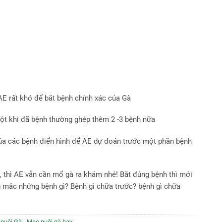
 AE rất khó để bắt bệnh chính xác của Gà
 một khi đã bệnh thường ghép thêm 2 -3 bệnh nữa
ủa các bệnh điển hình để AE dự đoán trước một phần bệnh
à, thì AE vẫn cần mổ gà ra khám nhé! Bắt đúng bệnh thì mới
g mắc những bệnh gì? Bệnh gì chữa trước? bệnh gì chữa
nuôi Gà - Mẹo nuôi gà hay