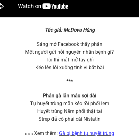
Tác giả: Mr.Dova Hùng
Sáng mở Facebook thấy phân
Một người gửi hỏi nguyên nhân bệnh gì?
Tôi thì mắt mở tay ghì
Kéo lên lôi xuống tinh vi bắt bài
***
Phân gà lẫn máu sợi dài
Tụ huyết trùng mãn kẻo rồi phổi lem
Huyết trùng Nấm phổi thật tai
Strep đã có phải cài Nistatin
Xem thêm:
Gà bị bệnh tụ huyết trùng
►►►