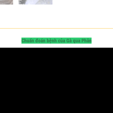
Chuẩn đoán bệnh của Gà qua Phân