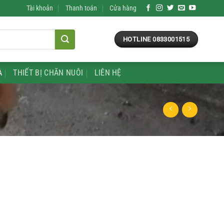
Tài khoản
Thanh toán
Cửa hàng
HOTLINE 0833001515
À
THIẾT BỊ CHĂN NUÔI
LIÊN HỆ