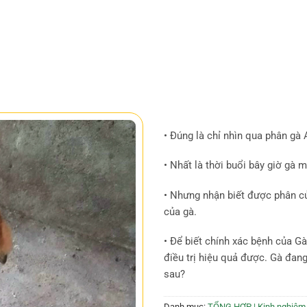
• Đúng là chỉ nhìn qua phân gà
• Nhất là thời buổi bây giờ gà
• Nhưng nhận biết được phân c
của gà.
• Để biết chính xác bệnh của G
điều trị hiệu quả được. Gà đan
sau?
Danh mục:
TỔNG HỢP | Kinh nghiệm 