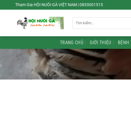
Chuyển
Tham Gia HỘI NUÔI GÀ VIỆT NAM | 0833001515
đến
nội
Tìm
dung
kiếm:
TRANG CHỦ
GIỚI THIỆU
BỆNH 